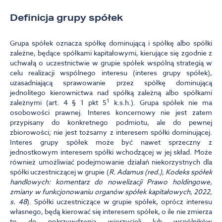
Definicja grupy spółek
Grupa spółek oznacza spółkę dominującą i spółkę albo spółki
zależne, będące spółkami kapitałowymi, kierujące się zgodnie z
uchwałą o uczestnictwie w grupie spółek wspólną strategią w
celu realizacji wspólnego interesu (interes grupy spółek),
uzasadniającą sprawowanie przez spółkę dominującą
jednolitego kierownictwa nad spółką zależną albo spółkami
1
zależnymi (art. 4 § 1 pkt 5
k.s.h.). Grupa spółek nie ma
osobowości prawnej. Interes koncernowy nie jest zatem
przypisany do konkretnego podmiotu, ale do pewnej
zbiorowości; nie jest tożsamy z interesem spółki dominującej.
Interes grupy spółek może być nawet sprzeczny z
jednostkowym interesem spółki wchodzącej w jej skład. Może
również umożliwiać podejmowanie działań niekorzystnych dla
spółki uczestniczącej w grupie (
R. Adamus (red.), Kodeks spółek
handlowych: komentarz do nowelizacji Prawo holdingowe,
zmiany w funkcjonowaniu organów spółek kapitałowych, 2022,
s. 48
). Spółki uczestniczące w grupie spółek, oprócz interesu
własnego, będą kierować się interesem spółek, o ile nie zmierza
to do pokrzywdzenia wierzycieli lub wspólników