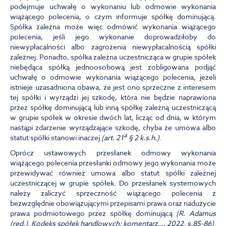
podejmuje uchwałę o wykonaniu lub odmowie wykonania
wiążącego polecenia, o czym informuje spółkę dominującą.
Spółka zależna może więc odmówić wykonania wiążącego
polecenia, jeśli jego wykonanie doprowadziłoby do
niewypłacalności albo zagrożenia niewypłacalnością spółki
zależnej. Ponadto, spółka zależna uczestnicząca w grupie spółek
niebędąca spółką jednoosobową jest zobligowana podjąć
uchwałę o odmowie wykonania wiążącego polecenia, jeżeli
istnieje uzasadniona obawa, że jest ono sprzeczne z interesem
tej spółki i wyrządzi jej szkodę, która nie będzie naprawiona
przez spółkę dominującą lub inną spółkę zależną uczestniczącą
w grupie spółek w okresie dwóch lat, licząc od dnia, w którym
nastąpi zdarzenie wyrządzające szkodę, chyba że umowa albo
4
statut spółki stanowi inaczej
(art. 21
§ 2 k.s.h.)
.
Oprócz ustawowych przesłanek odmowy wykonania
wiążącego polecenia przesłanki odmowy jego wykonania może
przewidywać również umowa albo statut spółki zależnej
uczestniczącej w grupie spółek. Do przesłanek systemowych
należy zaliczyć sprzeczność wiążącego polecenia z
bezwzględnie obowiązującymi przepisami prawa oraz nadużycie
prawa podmiotowego przez spółkę dominującą
(R. Adamus
(red.), Kodeks spółek handlowych: komentarz…, 2022, s.85-86)
.