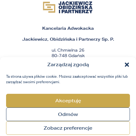
Kancelaria Adwokacka
Jackiewicz, Obidzińska i Partnerzy Sp. P.
ul. Chmielna 26
80-748 Gdańsk
Zarządzaj zgodą
tel.
+48 58 506 60 60
Ta strona używa plików cookie. Możesz zaakceptować wszystkie pliki lub
fax
+48 58 506 60 61
zarządzać swoimi preferencjami.
e-mail:
sekretariat@biz-law.pl
Akceptuję
Odmów
© COPYRIGHT 2021
Zobacz preferencje
NOTA PRAWNA
RODO