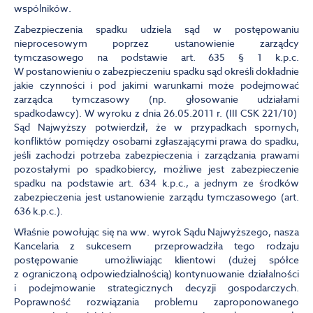
wspólników.
Zabezpieczenia spadku udziela sąd w postępowaniu
nieprocesowym poprzez ustanowienie zarządcy
tymczasowego na podstawie art. 635 § 1 k.p.c.
W postanowieniu o zabezpieczeniu spadku sąd określi dokładnie
jakie czynności i pod jakimi warunkami może podejmować
zarządca tymczasowy (np. głosowanie udziałami
spadkodawcy). W wyroku z dnia 26.05.2011 r. (III CSK 221/10)
Sąd Najwyższy potwierdził, że w przypadkach spornych,
konfliktów pomiędzy osobami zgłaszającymi prawa do spadku,
jeśli zachodzi potrzeba zabezpieczenia i zarządzania prawami
pozostałymi po spadkobiercy, możliwe jest zabezpieczenie
spadku na podstawie art. 634 k.p.c., a jednym ze środków
zabezpieczenia jest ustanowienie zarządu tymczasowego (art.
636 k.p.c.).
Właśnie powołując się na ww. wyrok Sądu Najwyższego, nasza
Kancelaria z sukcesem przeprowadziła tego rodzaju
postępowanie umożliwiając klientowi (dużej spółce
z ograniczoną odpowiedzialnością) kontynuowanie działalności
i podejmowanie strategicznych decyzji gospodarczych.
Poprawność rozwiązania problemu zaproponowanego