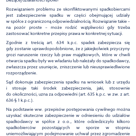
Rozwiązaniem problemu ze skonfliktowanymi spadkobiercami
jest zabezpieczenie spadku w części obejmującej udziały
w spółce z ograniczoną odpowiedzialnością. Rozwiązanie takie –
na pozór proste – może rodzić wątpliwości gdy trzeba
zastosować konkretne przepisy prawa w konkretnej sytuacji.
Zgodnie z treścią art. 634 k.p.c. spadek zabezpiecza się
gdy zostanie uprawdopodobnione, że z jakiejkolwiek przyczyny
grozi naruszenie rzeczy lub praw majątkowych, które w chwili
otwarcia spadku były we władaniu lub należały do spadkodawcy,
zwłaszcza przez usunięcie, zniszczenie lub nieusprawiedliwione
rozporządzenie.
Sąd dokonuje zabezpieczenia spadku na wniosek lub z urzędu
i stosuje taki środek zabezpieczenia, jaki, stosownie
do okoliczności, uzna za odpowiedni (art. 635 k.p.c. w zw. z art.
636 § 1 k.p.c.).
Na podstawie ww. przepisów postępowania cywilnego można
uzyskać skuteczne zabezpieczenie w odniesieniu do udziałów
spadkodawcy w spółce z o.o., które odziedziczyło kilkoro
spadkobierców pozostających w sporze w stopniu
uniemożliwiającym podejmowanie uchwał przez zgromadzenie