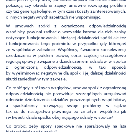
pokazują czy określone zapisy umowne rozwiązują problem
czy też generują kolejne, w tym czas i koszty zainteresowanych,
o innych negatywnych aspektach nie wspominając.
W umowach spółki z ograniczoną odpowiedzialnością
wspólnicy powinni zadbać o wszystkie istotne dla nich zapisy
dotyczące funkcjonowania i bieżącej działalności spółki ale też
i funkcjonowania tego podmiotu w przypadku gdy któregoś
ze wspólników zabraknie. Wspólnicy, świadomi konsekwencji
dziedziczenia w polskim prawie, coraz częściej szczegółowo
regulują sprawy związane z dziedziczeniem udziałów w spółce
z ograniczoną odpowiedzialnością, w taki sposób
by wyeliminować negatywne dla spółki i jej dalszej działalności
skutki zaniedbań w tym zakresie.
Co robić gdy, z różnych względów, umowa spółki z ograniczoną
odpowiedzialnością nie przewiduje szczególnych uregulowań
odnoście dziedziczenia udziałów poszczególnych wspólników,
a spadkobiercy rozwiązują swoje problemy w sądzie
tak co do następstwa prawnego po zmarłym wspólniku jak
i w kwestii działu spadku obejmującego udziały w spółce?
Co zrobić, żeby spory spadkowe nie sparaliżowały na lata
bieżącej działalności spółki?